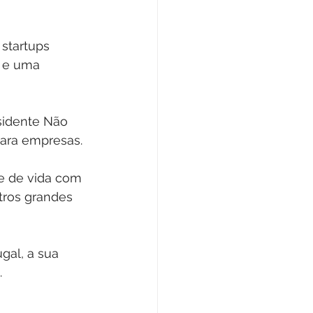
startups 
 e uma 
sidente Não 
para empresas.
e de vida com 
ros grandes 
gal, a sua 
.