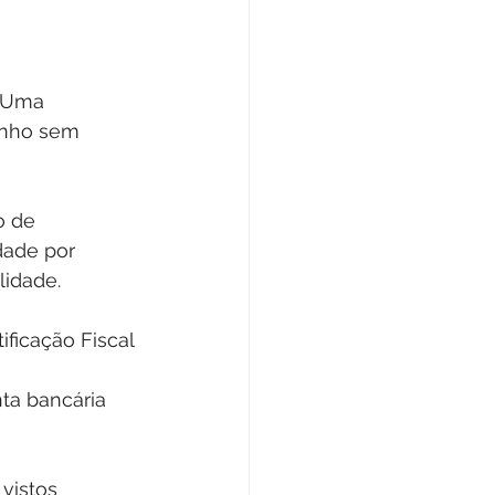
 Uma 
inho sem 
o de 
dade por 
lidade.
ificação Fiscal 
nta bancária 
 vistos 