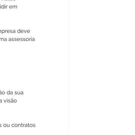
idir em 
mpresa deve 
Uma assessoria 
ão da sua 
 visão 
s ou contratos 