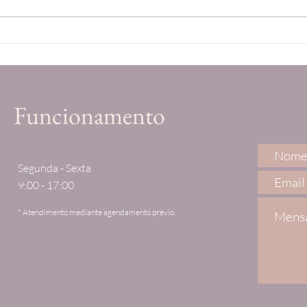
Nacionalidade Italiana por Descendência:
Descubra se é Elegível e Como Iniciar o
Processo
Funcionamento
Segunda - Sexta
9:00 - 17:00
* Atendimento mediante agendamento prévio.