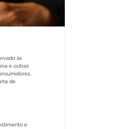
ervado às 
na e outras 
onsumidores, 
rta de 
estimento e 