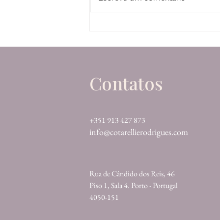
Guia completo do visto D7 em Portugal:
Seu caminho para a residência
Contatos
+351 913 427 873
info@cotarellierodrigues.com
Rua de Cândido dos Reis, 46
Piso 1, Sala 4. Porto - Portugal
4050-151